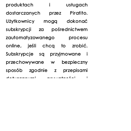
produktach i usługach
dostarczanych przez Piratito.
Użytkownicy mogą dokonać
subskrypcji za pośrednictwem
zautomatyzowanego procesu
online, jeśli chcą to zrobić.
Subskrypcje są przyjmowane i
przechowywane w bezpieczny
sposób zgodnie z przepisami
dotyczącymi prywatności i
komunikacji elektronicznej z 2003 r.
Żadne dane osobowe nie są
przekazywane stronom trzecim ani
udostępniane companies /
people poza firmą który obsługuje
tę stronę.