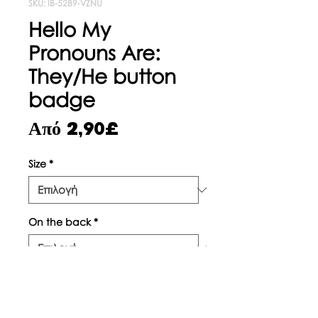
SKU: IB-52B9-VZNU
Hello My
Pronouns Are:
They/He button
badge
Τιμή
Από
2,90£
Έκπτωσης
Size
*
On the back
*
Ποσότητα
*