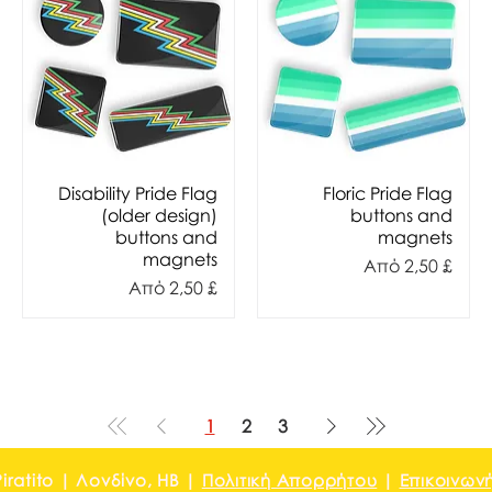
Disability Pride Flag
Floric Pride Flag
(older design)
buttons and
buttons and
magnets
magnets
Τιμή Έκπτωσης
Από
2,50 £
ης
Τιμή Έκπτωσης
Από
2,50 £
1
2
3
iratito | Λονδίνο, ΗΒ |
Πολιτική Απορρήτου
|
Επικοινωνή