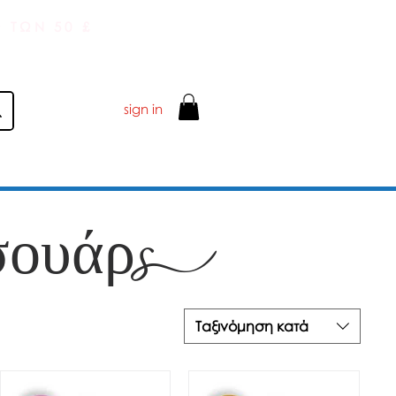
 ΤΩΝ 50 £
sign in
σουάρ
Ταξινόμηση κατά