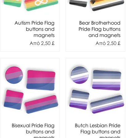
Autism Pride Flag
Bear Brotherhood
buttons and
Pride Flag buttons
magnets
and magnets
Τιμή Έκπτωσης
Τιμή Έκπτωσης
Από
2,50 £
Από
2,50 £
Bisexual Pride Flag
Butch Lesbian Pride
buttons and
Flag buttons and
magnets
magnets