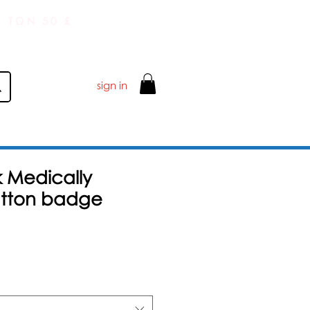
 ΤΩΝ 50 £
sign in
 Medically
tton badge
Τιμή
Έκπτωσης