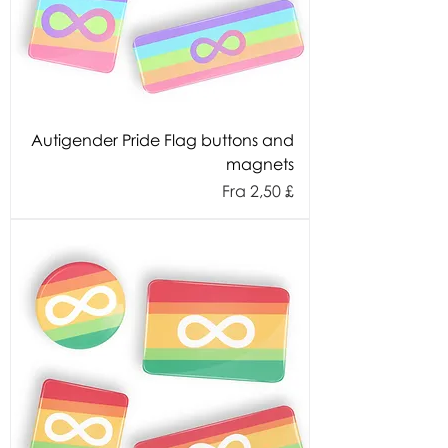
Autigender Pride Flag buttons and
magnets
Salgspris
Fra
2,50 £