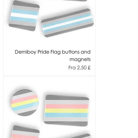
Demiboy Pride Flag buttons and
magnets
Salgspris
Fra
2,50 £