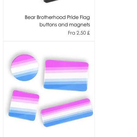
Bear Brotherhood Pride Flag
buttons and magnets
Salgspris
Fra
2,50 £