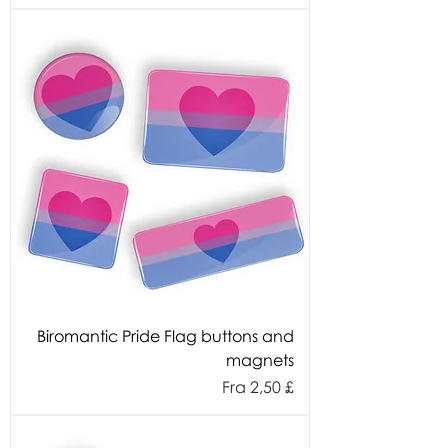
Biromantic Pride Flag buttons and
magnets
Salgspris
Fra
2,50 £