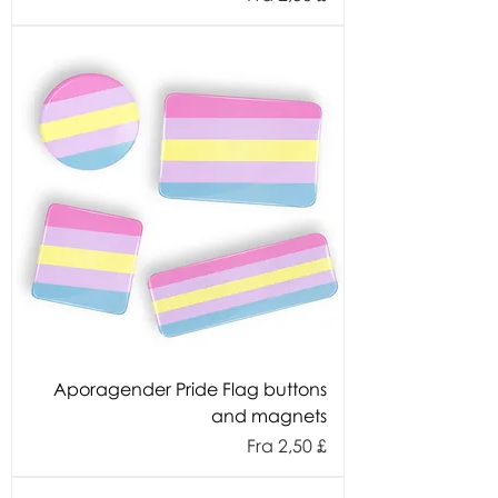
Aporagender Pride Flag buttons
and magnets
Salgspris
Fra
2,50 £