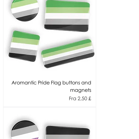
Aromantic Pride Flag buttons and
magnets
Salgspris
Fra
2,50 £