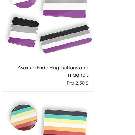
Asexual Pride Flag buttons and
magnets
Salgspris
Fra
2,50 £