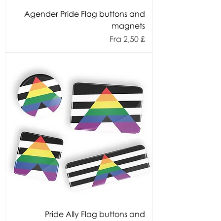
Agender Pride Flag buttons and
magnets
Salgspris
Fra
2,50 £
Charity Item ♥︎
Pride Ally Flag buttons and