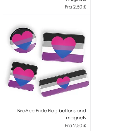
Salgspris
Fra
2,50 £
BiroAce Pride Flag buttons and
magnets
Salgspris
Fra
2,50 £