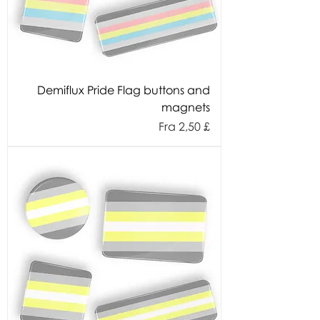
Demiflux Pride Flag buttons and
magnets
Salgspris
Fra
2,50 £