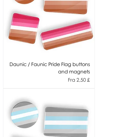
Daunic / Faunic Pride Flag buttons
and magnets
Salgspris
Fra
2,50 £