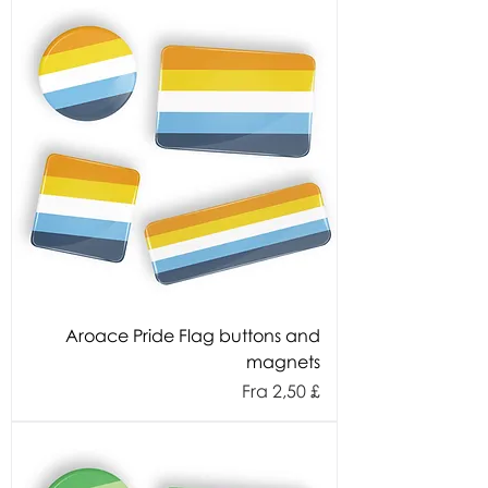
Aroace Pride Flag buttons and
magnets
Salgspris
Fra
2,50 £