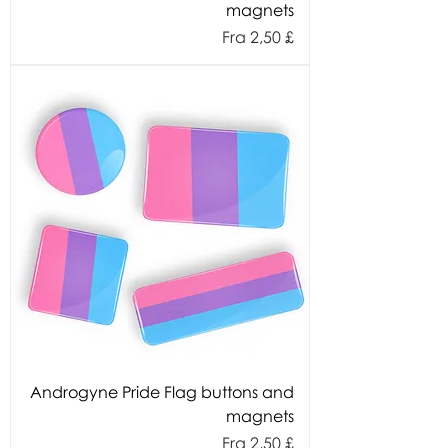
magnets
Salgspris
Fra
2,50 £
Androgyne Pride Flag buttons and
magnets
Salgspris
Fra
2,50 £