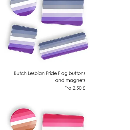
Butch Lesbian Pride Flag buttons
and magnets
Salgspris
Fra
2,50 £