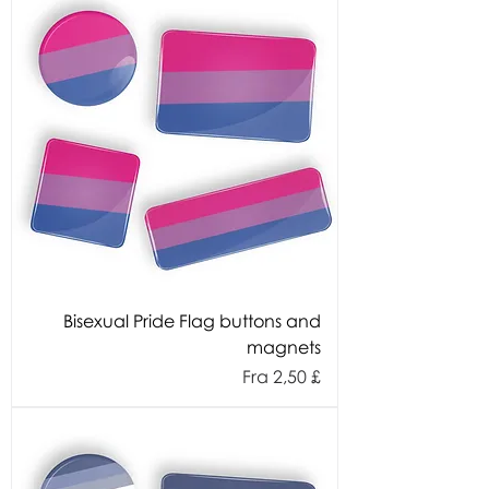
Bisexual Pride Flag buttons and
magnets
Salgspris
Fra
2,50 £