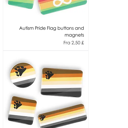
Autism Pride Flag buttons and
magnets
Salgspris
Fra
2,50 £