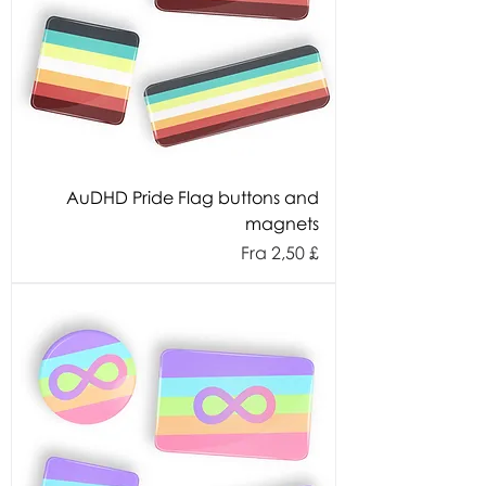
AuDHD Pride Flag buttons and
magnets
Salgspris
Fra
2,50 £