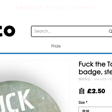
免费标准送货 对于超过 50 英镑的订单
Pride
Fuck the T
badge, ste
庫存單位： 6M-L6ZX-1Y
促
自
£2.50
銷
Size
*
價
選擇