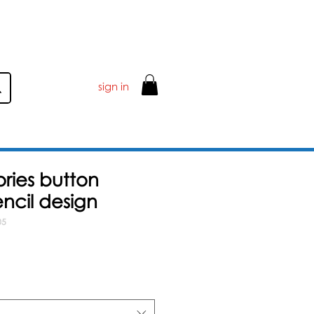
sign in
ories button
ncil design
05