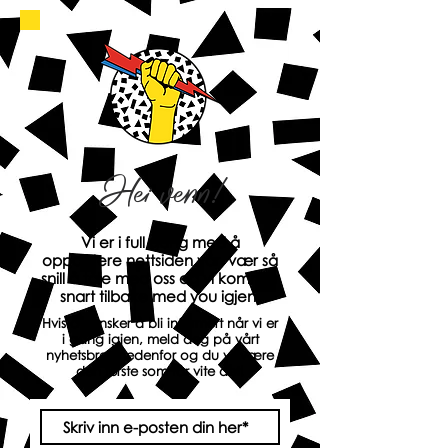
Hei venn!
Vi er i full gang med å
oppdatere nettsiden vår, vær så
snill å tåle med oss og vi kommer
snart tilbake med you igjen.
Hvis du ønsker å bli informert når vi er
i gang igjen, meld deg på vårt
nyhetsbrev nedenfor og du vil være
den første som får vite det!