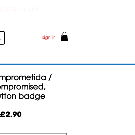
ELEBIHI £50
sign in
mprometida /
mpromised,
utton badge
Harga
£2.90
Jualan