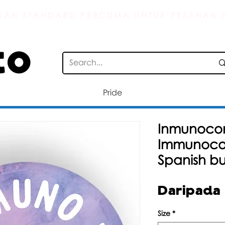
AN STANDARD PERCUMA UNTUK PESANAN M
Pride
Inmunoco
Immunoco
Spanish b
Daripada
Size
*