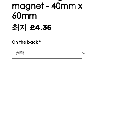
magnet - 40mm x
60mm
할
최저
£4.35
인
On the back
*
가
수량
*
카트에 추가
©
2017-2022
피라티토 | 영국 런던 |
개인