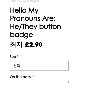
SKU: F2-7WU8-WAKN
Hello My
Pronouns Are:
He/They button
badge
할
최저
£2.90
인
Size
*
가
On the back
*
수량
*