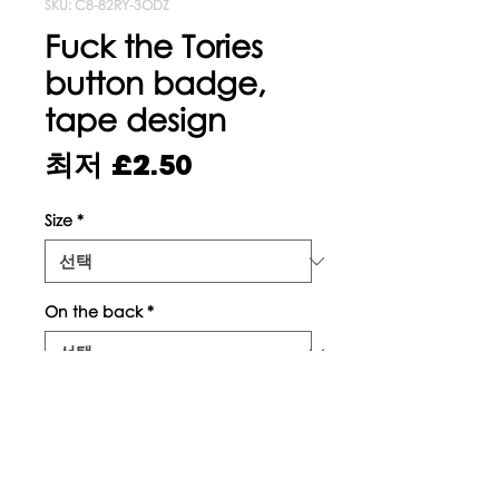
SKU: C8-82RY-3ODZ
Fuck the Tories
button badge,
tape design
할
최저
£2.50
인
Size
*
가
On the back
*
수량
*