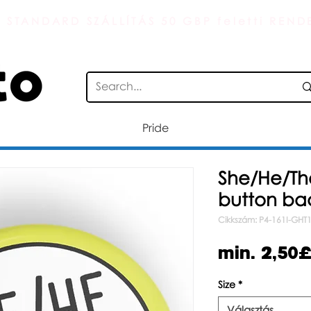
 STANDARD SZÁLLÍTÁS 50 GBP feletti REND
Pride
She/He/Th
button ba
Cikkszám: P4-161I-GHT
min.
2,50
Size
*
Választás