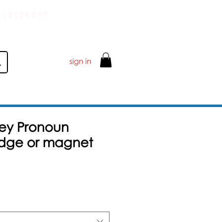
ELÉSEKÉRT
sign in
ey Pronoun
dge or magnet
1
Akciós
£
ár