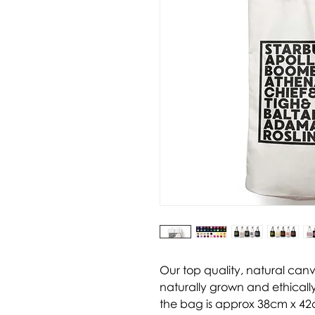
Our top quality, natural can
naturally grown and ethically
the bag is approx 38cm x 42