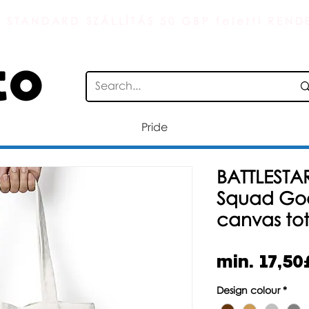
 STANDARD SZÁLLÍTÁS 50 GBP feletti REND
Pride
BATTLESTA
Squad Goa
canvas to
min.
17,50
Design colour
*