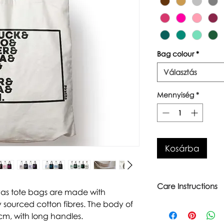
Bag colour
*
Választás
Mennyiség
*
Kosárba
Care Instructions
vas tote bags are made with
 sourced cotton fibres. The body of
Warm wash up to 6
Iron inside out
cm, with long handles.