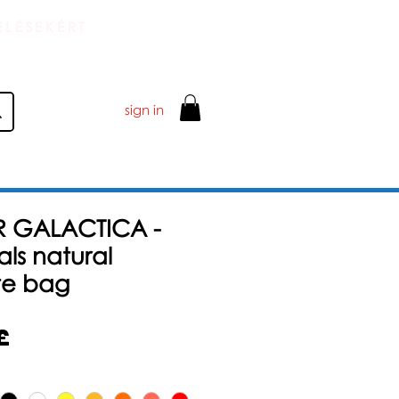
ELÉSEKÉRT
sign in
R GALACTICA -
ls natural
te bag
Akciós
£
ár