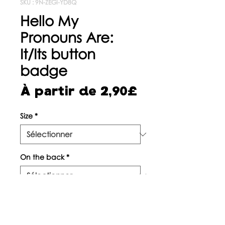
SKU : 9N-ZEGI-YD8Q
Hello My
Pronouns Are:
It/Its button
badge
Prix
À partir de
2,90£
promotionne
Size
*
On the back
*
Quantité
*