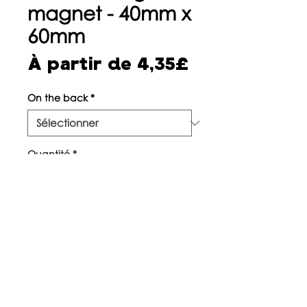
magnet - 40mm x
60mm
Prix
À partir de
4,35£
promotionne
On the back
*
Quantité
*
Ajouter au panier
©
2017-2022
Piratito | Londres,