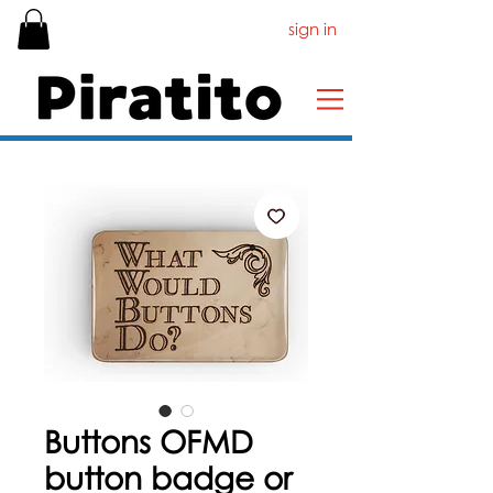
sign in
Buttons OFMD
button badge or