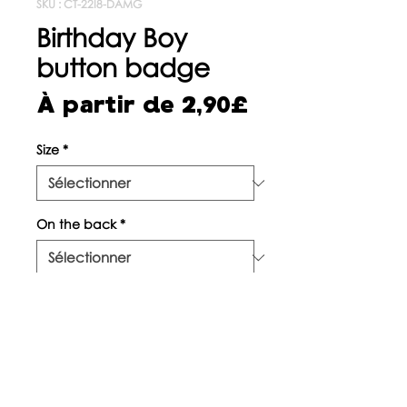
SKU : CT-22I8-DAMG
Birthday Boy
button badge
Prix
À partir de
2,90£
promotionne
Size
*
On the back
*
Quantité
*
Ajouter au panier