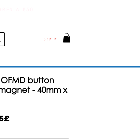
RES A £50
sign in
s OFMD button
magnet - 40mm x
Precio
35£
de
oferta