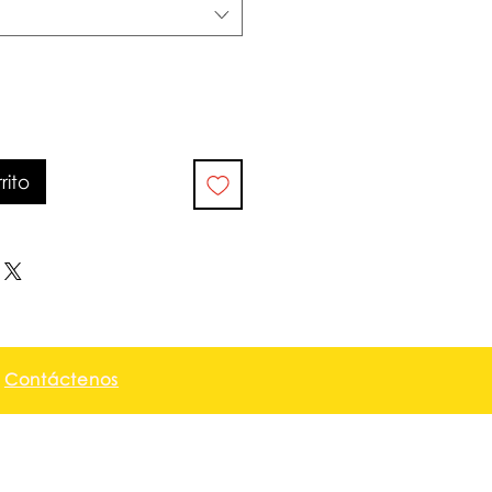
rito
|
Contáctenos