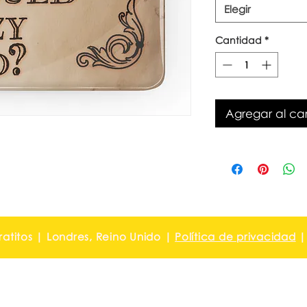
Elegir
Cantidad
*
Agregar al car
ratitos | Londres, Reino Unido |
Política de privacidad