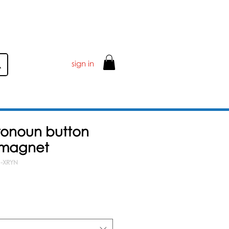
ER £50
sign in
ronoun button
 magnet
1-XRYN
ale-
reis