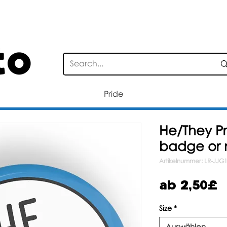
STANDARD DELIVERY FOR ORDERS OV
Pride
He/They P
badge or
Artikelnummer: LR-JJG
S
ab
2,50£
P
Size
*
Auswählen