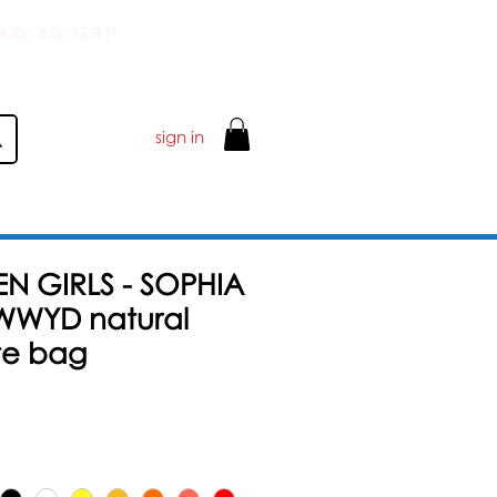
AD 50 GBP
sign in
N GIRLS - SOPHIA
 WWYD natural
te bag
Zvýhodněná
cena