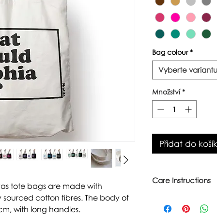
Bag colour
*
Vyberte variant
Množství
*
Přidat do koší
Care Instructions
vas tote bags are made with
 sourced cotton fibres. The body of
Warm wash up to 6
Iron inside out
cm, with long handles.