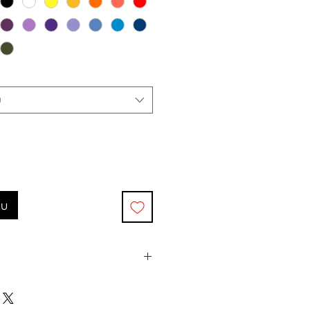
u
ku
0°c