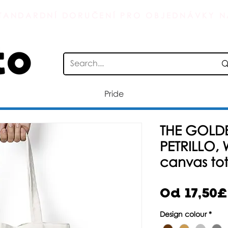
TANDARDNÍ DORUČENÍ PRO OBJEDNÁVKY N
Pride
THE GOLDE
PETRILLO,
canvas to
Od
17,50£
Design colour
*