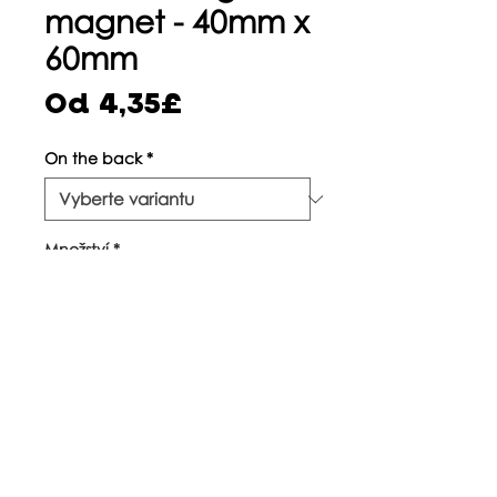
magnet - 40mm x
60mm
Zvýhodněná
Od
4,35£
cena
On the back
*
Množství
*
Přidat do košíku
©
2017-2022
Piratito | Londýn, Spojené