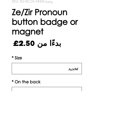
وحدة SKU: 3U-XCJA-T45M
Ze/Zir Pronoun
button badge or
magnet
سعر
بدءًا من
2.50£
البيع
*
Size
*
On the back
الكمية
*