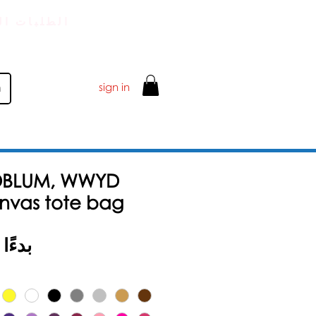
توصيل قياسي مجاني FOR الطلبات
sign in
DBLUM, WWYD
anvas tote bag
بدءً