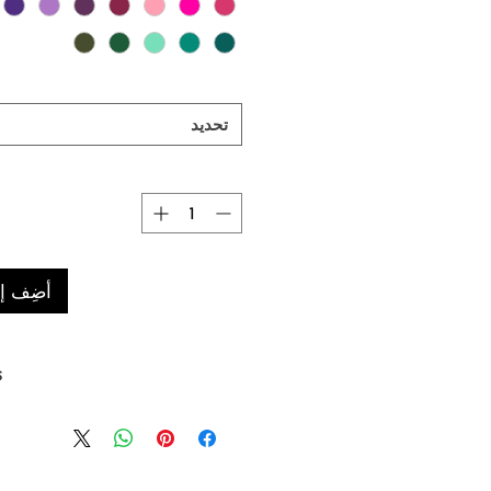
تحديد
أضِف إل
s
0°c