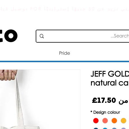
 التي تزيد عن 50 جنيهًا إسترلينيًا
Pride
JEFF GOL
natural c
سعر
ا من
17.50£
البيع
*
Design colour