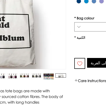
*
Bag colour
الكمية
*
ى العربة
Care Instruction
Warm wash up to 6
vas tote bags are made with
Iron inside out
 sourced cotton fibres. The body of
Look after with love
cm, with long handles.