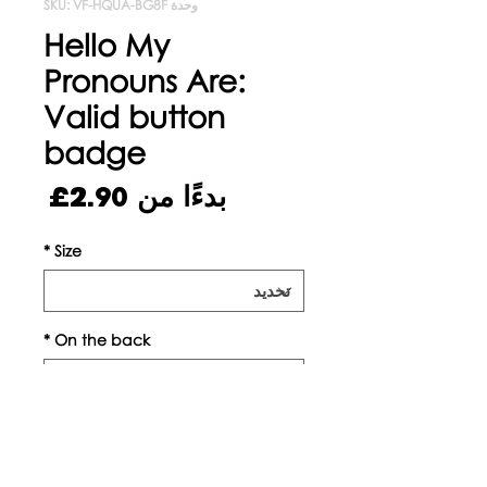
وحدة SKU: VF-HQUA-BG8F
Hello My
Pronouns Are:
Valid button
badge
سعر
بدءًا من
2.90£
البيع
*
Size
*
On the back
الكمية
*