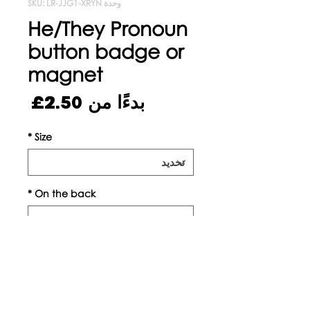
وحدة SKU: LR-JJG1-XRYN
He/They Pronoun
button badge or
magnet
سعر
بدءًا من
2.50£
البيع
*
Size
*
On the back
الكمية
*