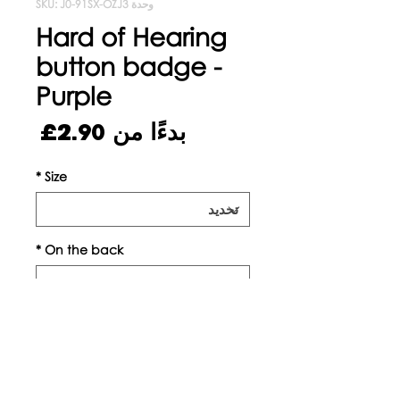
وحدة SKU: J0-91SX-OZJ3
Hard of Hearing
button badge -
Purple
سعر
بدءًا من
2.90£
البيع
*
Size
*
On the back
الكمية
*