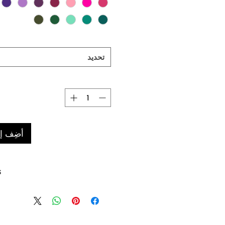
تحديد
أضِف إل
s
0°c