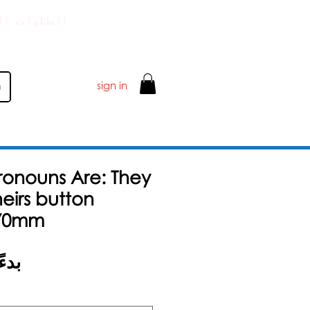
توصيل قياسي مجاني FOR الطلبات
sign in
ronouns Are: They
heirs button
 70mm
بدء