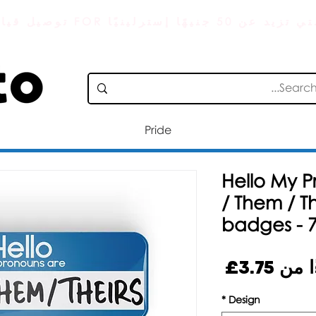
 التي تزيد عن 50 جنيهًا إسترلينيًا
Pride
Hello My P
/ Them / T
badges -
سعر
ًا من
3.75£
البيع
*
Design