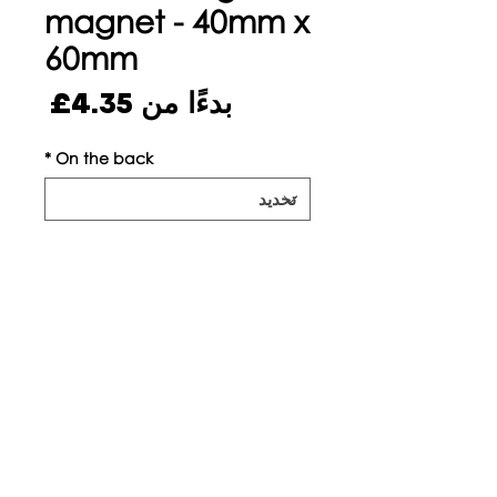
magnet - 40mm x
60mm
سعر
بدءًا من
4.35£
البيع
*
On the back
الكمية
*
أضِف إلى العربة
Piratito | لندن ، المملكة
2017-2022
©